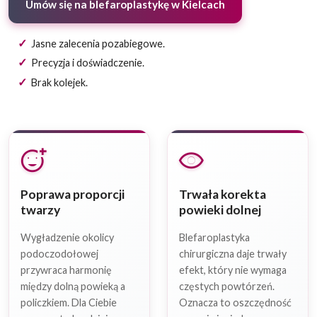
Umów się na blefaroplastykę w Kielcach
Jasne zalecenia pozabiegowe.
Precyzja i doświadczenie.
Brak kolejek.
add_reaction
visibility
Poprawa proporcji
Trwała korekta
twarzy
powieki dolnej
Wygładzenie okolicy
Blefaroplastyka
podoczodołowej
chirurgiczna daje trwały
przywraca harmonię
efekt, który nie wymaga
między dolną powieką a
częstych powtórzeń.
policzkiem. Dla Ciebie
Oznacza to oszczędność