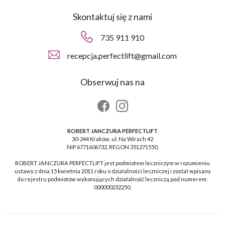
Skontaktuj się z nami
735 911 910
recepcja.perfectlift@gmail.com
Obserwuj nas na
ROBERT JANCZURA PERFECTLIFT
30-244 Kraków, ul. Na Wirach 42
NIP 6771606732, REGON 351271550,
ROBERT JANCZURA PERFECTLIFT jest podmiotem leczniczym w rozumieniu
ustawy z dnia 15 kwietnia 2011 roku o działalności leczniczej i został wpisany
do rejestru podmiotów wykonujących działalność leczniczą pod numerem:
000000232250.