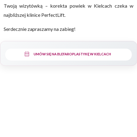
Twoją wizytówką – korekta powiek w Kielcach czeka w
najbliższej klinice PerfectLift.
Serdecznie zapraszamy na zabieg!
calendar_month
UMÓW SIĘ NA BLEFAROPLASTYKĘ W KIELCACH