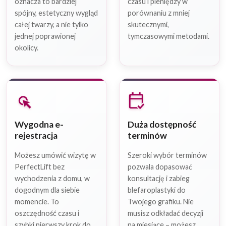
oznacza to bardziej
czasu i pieniędzy w
spójny, estetyczny wygląd
porównaniu z mniej
całej twarzy, a nie tylko
skutecznymi,
jednej poprawionej
tymczasowymi metodami.
okolicy.
left_click
calendar_check
Wygodna e-
Duża dostępność
rejestracja
terminów
Możesz umówić wizytę w
Szeroki wybór terminów
PerfectLift bez
pozwala dopasować
wychodzenia z domu, w
konsultację i zabieg
dogodnym dla siebie
blefaroplastyki do
momencie. To
Twojego grafiku. Nie
oszczędność czasu i
musisz odkładać decyzji
szybki pierwszy krok do
na miesiące – możesz