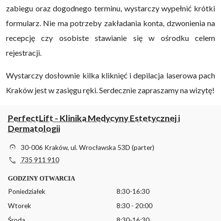
zabiegu oraz dogodnego terminu, wystarczy wypełnić krótki
formularz. Nie ma potrzeby zakładania konta, dzwonienia na
recepcję czy osobiste stawianie się w ośrodku celem
rejestracji.
Wystarczy dosłownie kilka kliknięć i depilacja laserowa pach
Kraków jest w zasięgu ręki. Serdecznie zapraszamy na wizytę!
PerfectLift - Klinika Medycyny Estetycznej i
Dermatologii
location_on
30-006 Kraków, ul. Wrocławska 53D (parter)
phone
735 911 910
GODZINY OTWARCIA
Poniedziałek
8:30-16:30
Wtorek
8:30 - 20:00
Środa
8:30-16:30