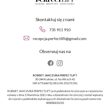
Skontaktuj się z nami
735 911 910
recepcja.perfectlift@gmail.com
Obserwuj nas na
ROBERT JANCZURA PERFECTLIFT
30-244 Kraków, ul. Na Wirach 42
NIP 6771606732, REGON 351271550,
ROBERT JANCZURA PERFECTLIFT jest podmiotem leczniczym w rozumieniu
ustawy z dnia 15 kwietnia 2011 roku o działalności leczniczej i został wpisany
do rejestru podmiotów wykonujących działalność leczniczą pod numerem:
000000232250.