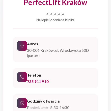
PerfectLift Kraków
⭐⭐⭐⭐⭐
Najlepiej oceniana klinika
Adres
location_on
30-006 Kraków, ul. Wrocławska 53D
(parter)
Telefon
phone
735 911 910
Godziny otwarcia
schedule
Poniedziałek: 8:30-16:30