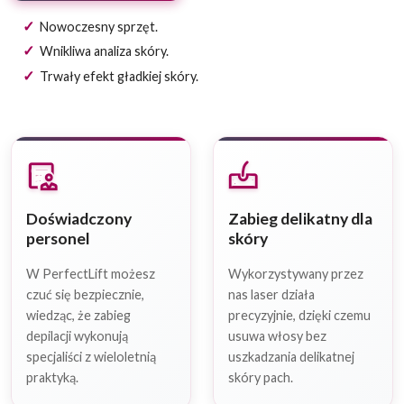
Nowoczesny sprzęt.
Wnikliwa analiza skóry.
Trwały efekt gładkiej skóry.
clinical_notes
dermatology
Doświadczony
Zabieg delikatny dla
personel
skóry
W PerfectLift możesz
Wykorzystywany przez
czuć się bezpiecznie,
nas laser działa
wiedząc, że zabieg
precyzyjnie, dzięki czemu
depilacji wykonują
usuwa włosy bez
specjaliści z wieloletnią
uszkadzania delikatnej
praktyką.
skóry pach.