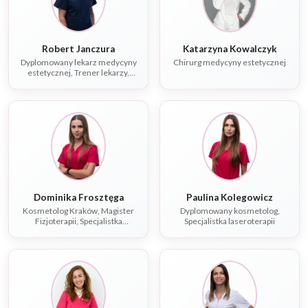
Robert Janczura
Katarzyna Kowalczyk
Dyplomowany lekarz medycyny
Chirurg medycyny estetycznej
estetycznej, Trener lekarzy,
Specjalista chorób
wewnętrznych
Dominika Frosztęga
Paulina Kolegowicz
Kosmetolog Kraków, Magister
Dyplomowany kosmetolog,
Fizjoterapii, Specjalistka
Specjalistka laseroterapii
laseroterapii