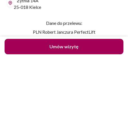
Żytnia 14A
25-018 Kielce
Dane do przelewu:
PLN Robert Janczura PerfectLift
mBank SWIFT: BREXPLPWMBK
Umów wizytę
PL65 1140 2017 0000 4002 0505 8807