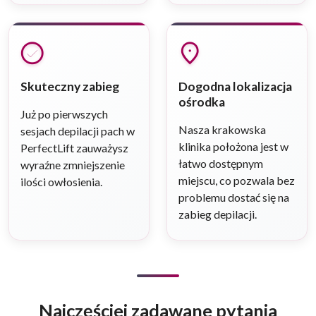
check_circle
location_on
Skuteczny zabieg
Dogodna lokalizacja
ośrodka
Już po pierwszych
Nasza krakowska
sesjach depilacji pach w
klinika położona jest w
PerfectLift zauważysz
łatwo dostępnym
wyraźne zmniejszenie
miejscu, co pozwala bez
ilości owłosienia.
problemu dostać się na
zabieg depilacji.
Najczęściej zadawane pytania