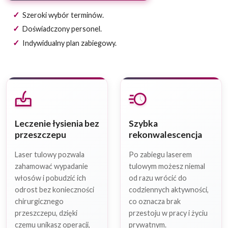
Szeroki wybór terminów.
Doświadczony personel.
Indywidualny plan zabiegowy.
dermatology
acute
Leczenie łysienia bez
Szybka
przeszczepu
rekonwalescencja
Laser tulowy pozwala
Po zabiegu laserem
zahamować wypadanie
tulowym możesz niemal
włosów i pobudzić ich
od razu wrócić do
odrost bez konieczności
codziennych aktywności,
chirurgicznego
co oznacza brak
przeszczepu, dzięki
przestoju w pracy i życiu
czemu unikasz operacji,
prywatnym.