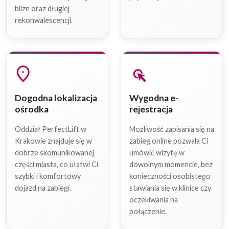
blizn oraz długiej
rekonwalescencji.
location_on
left_click
Dogodna lokalizacja
Wygodna e-
ośrodka
rejestracja
Oddział PerfectLift w
Możliwość zapisania się na
Krakowie znajduje się w
zabieg online pozwala Ci
dobrze skomunikowanej
umówić wizytę w
części miasta, co ułatwi Ci
dowolnym momencie, bez
szybki i komfortowy
konieczności osobistego
dojazd na zabiegi.
stawiania się w klinice czy
oczekiwania na
połączenie.