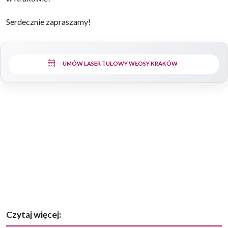
Serdecznie zapraszamy!
calendar_month
UMÓW LASER TULOWY WŁOSY KRAKÓW
Czytaj więcej: