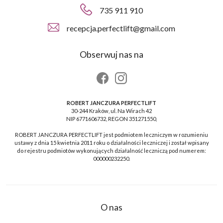
735 911 910
recepcja.perfectlift@gmail.com
Obserwuj nas na
ROBERT JANCZURA PERFECTLIFT
30-244 Kraków, ul. Na Wirach 42
NIP 6771606732, REGON 351271550,
ROBERT JANCZURA PERFECTLIFT jest podmiotem leczniczym w rozumieniu
ustawy z dnia 15 kwietnia 2011 roku o działalności leczniczej i został wpisany
do rejestru podmiotów wykonujących działalność leczniczą pod numerem:
000000232250.
O nas