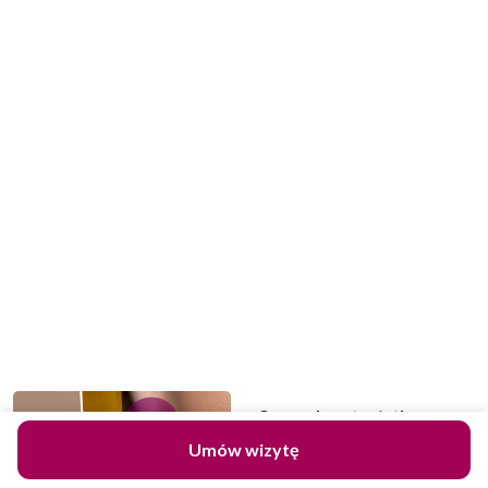
Osocze bogatopłytkowe
zabieg w Krakowie: czy jest
Umów wizytę
wart efektów?