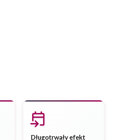
event_upcoming
Długotrwały efekt