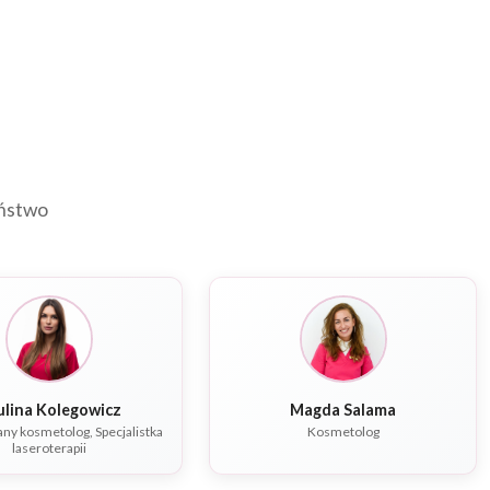
eństwo
ulina Kolegowicz
Magda Salama
y kosmetolog, Specjalistka
Kosmetolog
laseroterapii