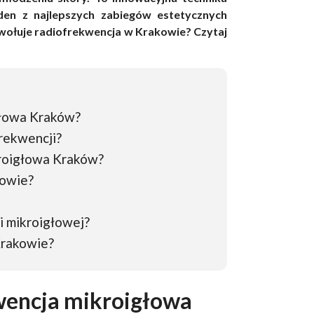
den z najlepszych zabiegów estetycznych
 wywołuje radiofrekwencja w Krakowie? Czytaj
głowa Kraków?
rekwencji?
kroigłowa Kraków?
kowie?
i mikroigłowej?
Krakowie?
wencja mikroigłowa