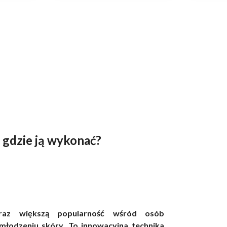
gdzie ją wykonać?
raz większą popularność wśród osób
dmłodzeniu skóry. To innowacyjna technika