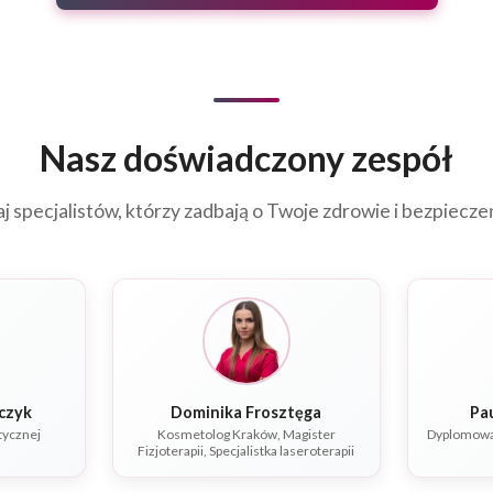
Nasz doświadczony zespół
j specjalistów, którzy zadbają o Twoje zdrowie i bezpiecz
owalczyk
Dominika Frosztęga
Pa
tycznej
Kosmetolog Kraków, Magister
Dyplomowan
Fizjoterapii, Specjalistka laseroterapii