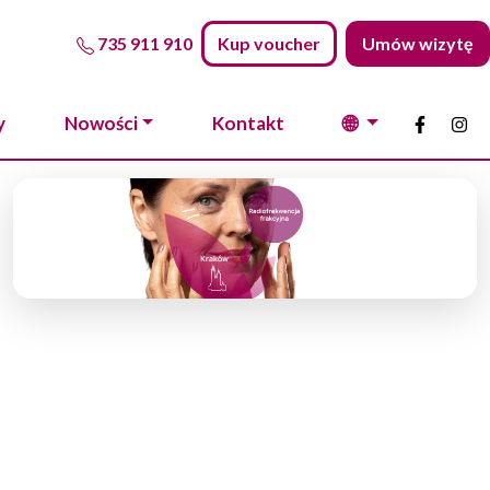
735 911 910
Kup voucher
Umów wizytę
🌐
y
Nowości
Kontakt