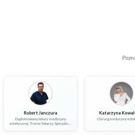
Pozna
Robert Janczura
Katarzyna K
Dyplomowany lekarz medycyny
Chirurg medycyny este
estetycznej, Trener lekarzy, Specjalista
chorób wewnętrznych