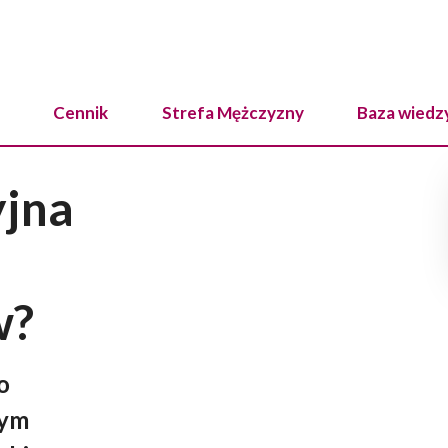
Cennik
Strefa Mężczyzny
Baza wiedz
yjna
w?
o
nym