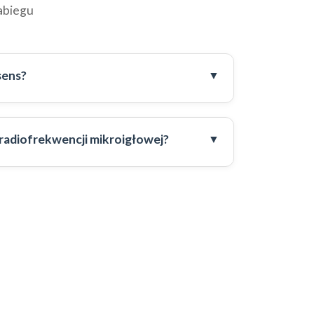
abiegu
sens?
 radiofrekwencji mikroigłowej?