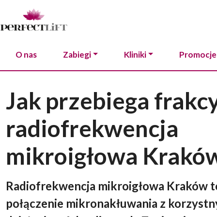
O nas
Zabiegi
Kliniki
Promocje
Jak przebiega frakc
radiofrekwencja
mikroigłowa Krakó
Radiofrekwencja mikroigłowa Kraków t
połączenie mikronakłuwania z korzyst