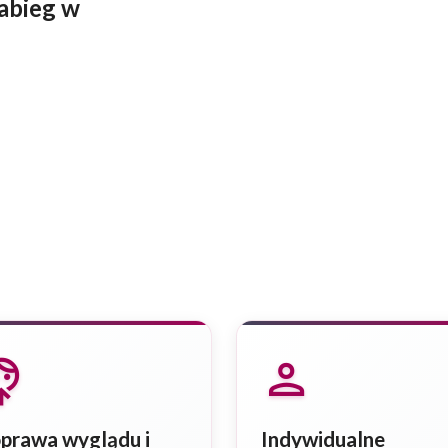
zabieg w
e_up
person
prawa wyglądu i
Indywidualne