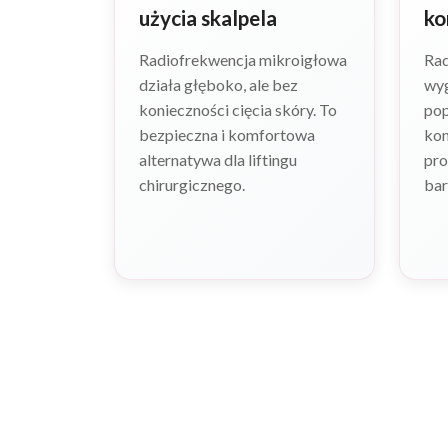
użycia skalpela
ko
Radiofrekwencja mikroigłowa
Rad
działa głęboko, ale bez
wyg
konieczności cięcia skóry. To
pop
bezpieczna i komfortowa
kon
alternatywa dla liftingu
pro
chirurgicznego.
bar