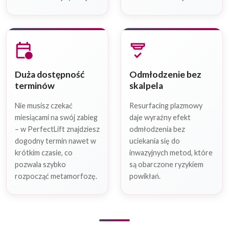
calendar_clock
detector_status
Duża dostępność
Odmłodzenie bez
terminów
skalpela
Nie musisz czekać
Resurfacing plazmowy
miesiącami na swój zabieg
daje wyraźny efekt
– w PerfectLift znajdziesz
odmłodzenia bez
dogodny termin nawet w
uciekania się do
krótkim czasie, co
inwazyjnych metod, które
pozwala szybko
są obarczone ryzykiem
rozpocząć metamorfozę.
powikłań.