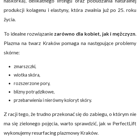
naskórka), delikatnego liftingu oraz pobudzania naturalnej
produkcji kolagenu i elastyny, która zwalnia już po 25. roku
życia.
To idealne rozwiązanie
zarówno dla kobiet, jak i mężczyzn
.
Plazma na twarz Kraków pomaga na następujące problemy
skórne:
zmarszczki,
wiotka skóra,
rozszerzone pory,
blizny potrądzikowe,
przebarwienia i nierówny koloryt skóry.
Z racji tego, że trudno przekonać się do zabiegu, o którym nie
ma się zielonego pojęcia, warto sprawdzić, jak w PerfectLift
wykonujemy resurfacing plazmowy Kraków.