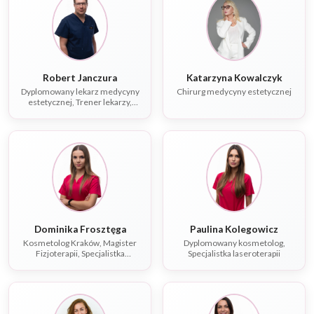
Robert Janczura
Katarzyna Kowalczyk
Dyplomowany lekarz medycyny
Chirurg medycyny estetycznej
estetycznej, Trener lekarzy,
Specjalista chorób
wewnętrznych
Dominika Frosztęga
Paulina Kolegowicz
Kosmetolog Kraków, Magister
Dyplomowany kosmetolog,
Fizjoterapii, Specjalistka
Specjalistka laseroterapii
laseroterapii