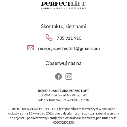
Skontaktuj się z nami
735 911 910
recepcja.perfectlift@gmail.com
Obserwuj nas na
ROBERT JANCZURA PERFECTLIFT
30-244 Kraków, ul. Na Wirach 42
NIP 6771606732, REGON 351271550,
ROBERT JANCZURA PERFECTLIFT jest podmiotem leczniczym w rozumieniu
ustawy z dnia 15 kwietnia 2011 roku o działalności leczniczej i został wpisany
do rejestru podmiotów wykonujących działalność leczniczą pod numerem:
000000232250.