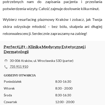
potrzebnych nam do zapisania pacjenta i przesłania
potwierdzenia wizyty. Całość zajmuje dosłownie kilka minut.
Wybierz resurfacing plazmowy Kraków i zobacz, jak Twoja
skóra odzyskuje młodość – bez bólu, skalpela ani długiej
rekonwalescencji. Serdecznie zapraszamy na zabieg!
PerfectLift - Klinika Medycyny Estetycznej i
Dermatologii
location_on
30-006 Kraków, ul. Wrocławska 53D (parter)
phone
735 911 910
GODZINY OTWARCIA
Poniedziałek
8:30-16:30
Wtorek
8:30 - 20:00
Środa
8:30-16:30
Czwartek
12:00 - 20:00