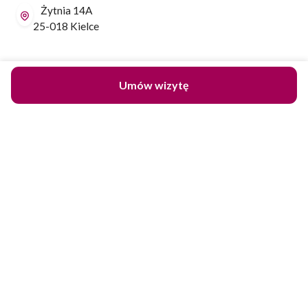
Żytnia 14A
25-018 Kielce
Dane do przelewu:
Umów wizytę
PLN Robert Janczura PerfectLift
mBank SWIFT: BREXPLPWMBK
PL65 1140 2017 0000 4002 0505 8807