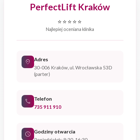
PerfectLift Kraków
⭐⭐⭐⭐⭐
Najlepiej oceniana klinika
Adres
location_on
30-006 Kraków, ul. Wrocławska 53D
(parter)
Telefon
phone
735 911 910
Godziny otwarcia
schedule
Poniedziałek: 8:30-16:30