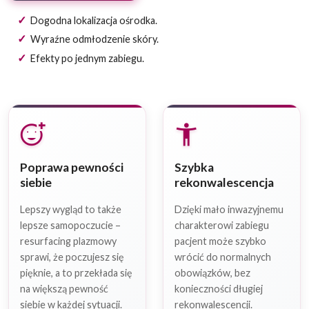
Dogodna lokalizacja ośrodka.
Wyraźne odmłodzenie skóry.
Efekty po jednym zabiegu.
add_reaction
accessibility_new
Poprawa pewności
Szybka
siebie
rekonwalescencja
Lepszy wygląd to także
Dzięki mało inwazyjnemu
lepsze samopoczucie –
charakterowi zabiegu
resurfacing plazmowy
pacjent może szybko
sprawi, że poczujesz się
wrócić do normalnych
pięknie, a to przekłada się
obowiązków, bez
na większą pewność
konieczności długiej
siebie w każdej sytuacji.
rekonwalescencji.