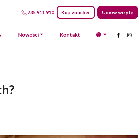
735 911 910
Kup voucher
Umów wizytę
🌐
y
Nowości
Kontakt
ch?