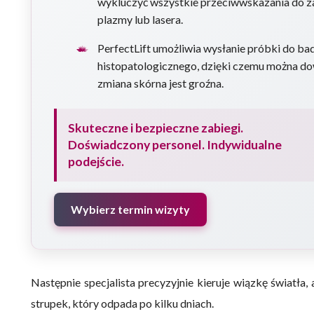
wykluczyć wszystkie przeciwwskazania do 
plazmy lub lasera.
PerfectLift umożliwia wysłanie próbki do ba
histopatologicznego, dzięki czemu można dow
zmiana skórna jest groźna.
Skuteczne i bezpieczne zabiegi.
Doświadczony personel. Indywidualne
podejście.
Wybierz termin wizyty
Następnie specjalista precyzyjnie kieruje wiązkę światła,
strupek, który odpada po kilku dniach.