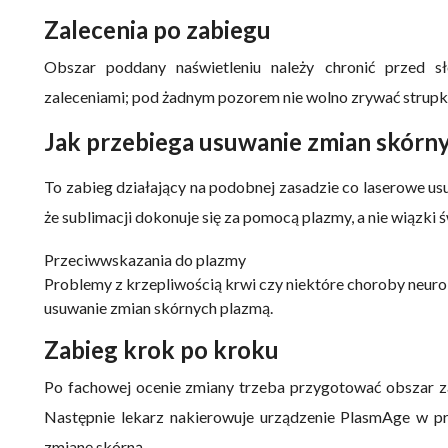
Zalecenia po zabiegu
Obszar poddany naświetleniu należy chronić przed s
zaleceniami; pod żadnym pozorem nie wolno zrywać strup
Jak przebiega usuwanie zmian skórn
To zabieg działający na podobnej zasadzie co laserowe us
że sublimacji dokonuje się za pomocą plazmy, a nie wiązki ś
Przeciwwskazania do plazmy
Problemy z krzepliwością krwi czy niektóre choroby neurol
usuwanie zmian skórnych plazmą.
Zabieg krok po kroku
Po fachowej ocenie zmiany trzeba przygotować obszar za
Następnie lekarz nakierowuje urządzenie PlasmAge w pr
zmianę skórną.