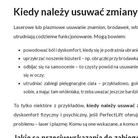
Kiedy należy usuwać zmiany
Laserowe lub plazmowe usuwanie znamion, brodawek, włók
utrudniają codzienne funkcjonowanie. Mogą bowiem:
powodować ból i dyskomfort, kiedy się je podrażnia ubran
uprzykrzać noszenie biżuterii – np. obrączki przy brodawka
odbijać się na samoocenie – to częsty powód na usuwanie 
się w oczy;
utrudniać zabiegi pielęgnacyjne ciała – przykładowo, gol
sobie, a mając tam włókniaka, trzeba uważać jeszcze bardzie
To tylko niektóre z przykładów,
kiedy należy usuwać 
dyskomfort fizyczny i psychiczny, jeśli PerfectLift ofe
problemu – laser i plazmę. Komu są one wskazane, a komu n
Jakie są przeciwwskazania do zabieg