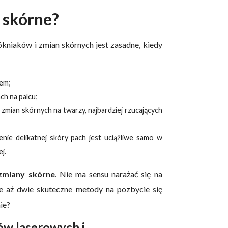
 skórne?
niaków i zmian skórnych jest zasadne, kiedy
iem;
ch na palcu;
zmian skórnych na twarzy, najbardziej rzucających
enie delikatnej skóry pach jest uciążliwe samo w
j.
zmiany skórne
. Nie ma sensu narażać się na
ruje aż dwie skuteczne metody na pozbycie się
ie?
ów laserowych i