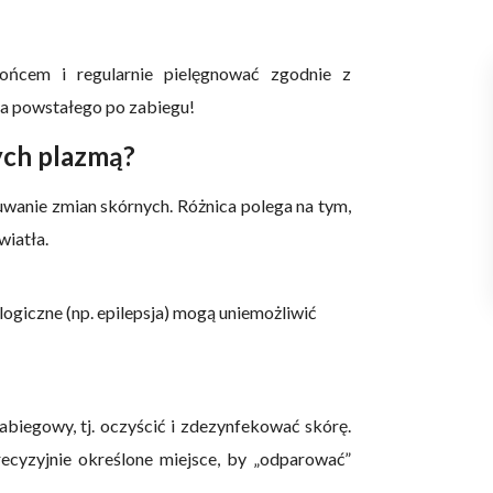
łońcem i regularnie pielęgnować zgodnie z
ka powstałego po zabiegu!
ych plazmą?
uwanie zmian skórnych. Różnica polega na tym,
wiatła.
ogiczne (np. epilepsja) mogą uniemożliwić
biegowy, tj. oczyścić i zdezynfekować skórę.
ecyzyjnie określone miejsce, by „odparować”