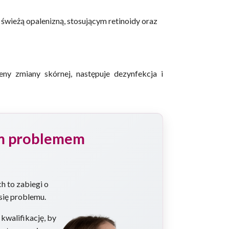
wieżą opalenizną, stosującym retinoidy oraz
eny zmiany skórnej, następuje dezynfekcja i
ym problemem
h to zabiegi o
się problemu.
walifikację, by