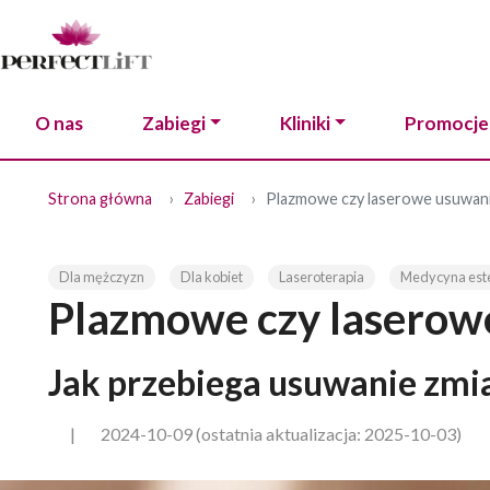
O nas
Zabiegi
Kliniki
Promocje
Strona główna
Zabiegi
Plazmowe czy laserowe usuwani
Dla mężczyzn
Dla kobiet
Laseroterapia
Medycyna est
Plazmowe czy laserow
Jak przebiega usuwanie zmia
|
2024-10-09
(ostatnia aktualizacja: 2025-10-03)