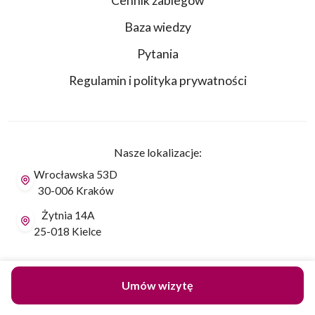
Cennik zabiegów
Baza wiedzy
Pytania
Regulamin i polityka prywatności
Nasze lokalizacje:
Wrocławska 53D
30-006 Kraków
Żytnia 14A
25-018 Kielce
Dane do przelewu:
Umów wizytę
PLN Robert Janczura PerfectLift
mBank SWIFT: BREXPLPWMBK