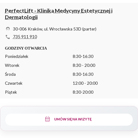
PerfectLift - Klinika Medycyny Estetycznej i
Dermatologii
location_on
30-006 Kraków, ul. Wrocławska 53D (parter)
phone
735 911 910
GODZINY OTWARCIA
Poniedziałek
8:30-16:30
Wtorek
8:30 - 20:00
Środa
8:30-16:30
Czwartek
12:00 - 20:00
Piątek
8:30-20:00
calendar_month
UMÓW SIĘ NA WIZYTĘ