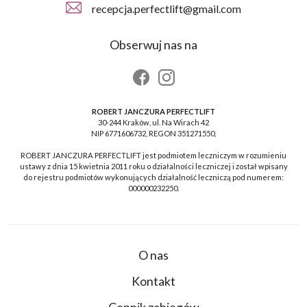
recepcja.perfectlift@gmail.com
Obserwuj nas na
ROBERT JANCZURA PERFECTLIFT
30-244 Kraków, ul. Na Wirach 42
NIP 6771606732, REGON 351271550,
ROBERT JANCZURA PERFECTLIFT jest podmiotem leczniczym w rozumieniu
ustawy z dnia 15 kwietnia 2011 roku o działalności leczniczej i został wpisany
do rejestru podmiotów wykonujących działalność leczniczą pod numerem:
000000232250.
O nas
Kontakt