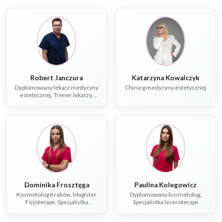
Robert Janczura
Katarzyna Kowalczyk
Dyplomowany lekarz medycyny
Chirurg medycyny estetycznej
estetycznej, Trener lekarzy,
Specjalista chorób
wewnętrznych
Dominika Frosztęga
Paulina Kolegowicz
Kosmetolog Kraków, Magister
Dyplomowany kosmetolog,
Fizjoterapii, Specjalistka
Specjalistka laseroterapii
laseroterapii