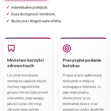
Indywidualne podejście.
Duża dostępność terminów.
Skuteczne i długotrwałe efekty.
dentistry
target
Mnóstwo korzyści
Precyzyjne podanie
zdrowotnych
botoksu
Leczenie botoksem
Preparat jest aplikowany
zmniejsza napięcie mięśni
dokładnie w miejsca
żuchwy, łagodzi bóle
wymagające działania, co
głowy i chroni zęby przed
daje maksymalną
ścieraniem, poprawiając
skuteczność przy
jakości życia i chroniąc
minimalnej dawce oraz
zdrowie jamy ustnej.
zmniejsza ryzyko skutków