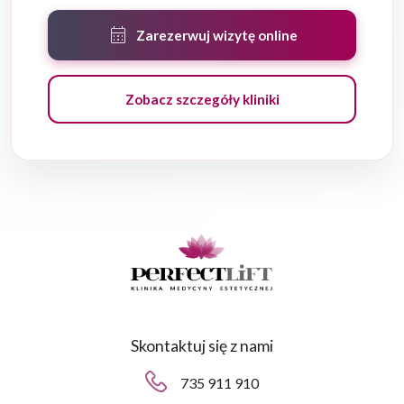
calendar_month
Zarezerwuj wizytę online
Zobacz szczegóły kliniki
Skontaktuj się z nami
735 911 910