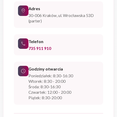
Adres
location_on
30-006 Kraków, ul. Wrocławska 53D
(parter)
Telefon
phone
735 911 910
Godziny otwarcia
schedule
Poniedziałek: 8:30-16:30
Wtorek: 8:30 - 20:00
Środa: 8:30-16:30
Czwartek: 12:00 - 20:00
Piątek: 8:30-20:00