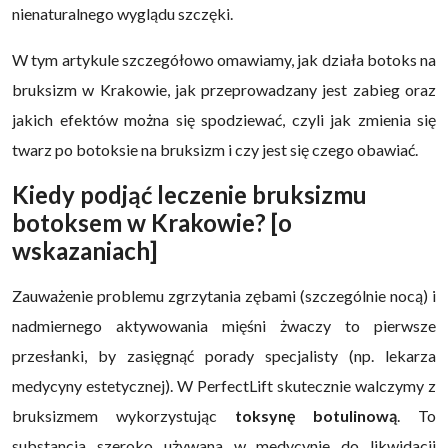
nienaturalnego wyglądu szczęki.
W tym artykule szczegółowo omawiamy, jak działa botoks na
bruksizm w Krakowie, jak przeprowadzany jest zabieg oraz
jakich efektów można się spodziewać, czyli jak zmienia się
twarz po botoksie na bruksizm i czy jest się czego obawiać.
Kiedy podjąć leczenie bruksizmu
botoksem w Krakowie? [o
wskazaniach]
Zauważenie problemu zgrzytania zębami (szczególnie nocą) i
nadmiernego aktywowania mięśni żwaczy to pierwsze
przesłanki, by zasięgnąć porady specjalisty (np. lekarza
medycyny estetycznej). W PerfectLift skutecznie walczymy z
bruksizmem wykorzystując
toksynę botulinową
. To
substancja szeroko używana w medycynie do
likwidacji