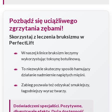
Pozbądź się uciążliwego
zgrzytania zębami!
Skorzystaj z leczenia bruksizmu w
PerfectLift
W naszej klinice bruksizm leczymy
wykorzystując toksynę botulinową.
To niezwykle skuteczny sposób hamujący
działanie nadmiernie napiętych mięśni.
Zabieg pozwala też odzyskać smuklejszy,
łagodniejszy wyraz twarzy.
Doświadczeni specjaliści. Pozytywne,
długotrwałe efekty. Duża dostępność