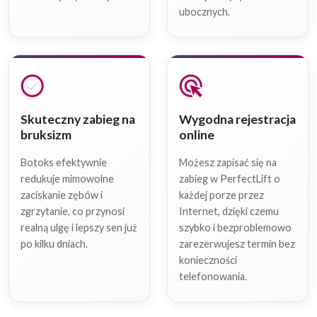
ubocznych.
check_circle
ads_click
Skuteczny zabieg na
Wygodna rejestracja
bruksizm
online
Botoks efektywnie
Możesz zapisać się na
redukuje mimowolne
zabieg w PerfectLift o
zaciskanie zębów i
każdej porze przez
zgrzytanie, co przynosi
Internet, dzięki czemu
realną ulgę i lepszy sen już
szybko i bezproblemowo
po kilku dniach.
zarezerwujesz termin bez
konieczności
telefonowania.