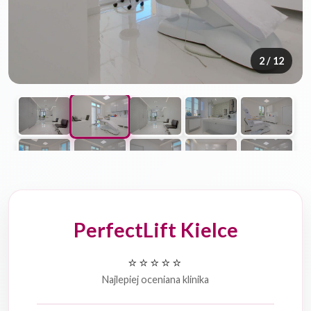
2
/ 12
PerfectLift Kielce
⭐⭐⭐⭐⭐
Najlepiej oceniana klinika