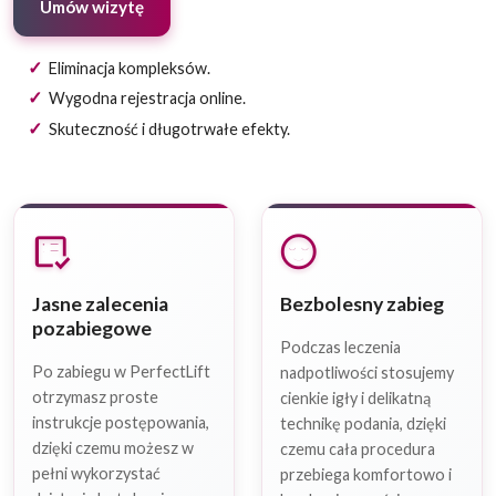
Umów wizytę
Eliminacja kompleksów.
Wygodna rejestracja online.
Skuteczność i długotrwałe efekty.
list_alt_check
sentiment_calm
Jasne zalecenia
Bezbolesny zabieg
pozabiegowe
Podczas leczenia
Po zabiegu w PerfectLift
nadpotliwości stosujemy
otrzymasz proste
cienkie igły i delikatną
instrukcje postępowania,
technikę podania, dzięki
dzięki czemu możesz w
czemu cała procedura
pełni wykorzystać
przebiega komfortowo i