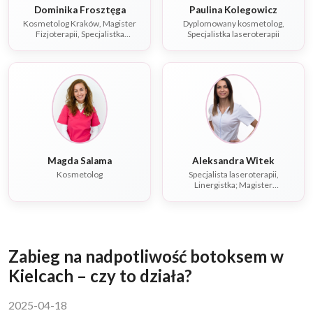
Dominika Frosztęga
Paulina Kolegowicz
Kosmetolog Kraków, Magister
Dyplomowany kosmetolog,
Fizjoterapii, Specjalistka
Specjalistka laseroterapii
laseroterapii
Magda Salama
Aleksandra Witek
Kosmetolog
Specjalista laseroterapii,
Linergistka; Magister
rehabilitacji, Fizjoterapeuta,
Dietetyk
Zabieg na nadpotliwość botoksem w
Kielcach – czy to działa?
2025-04-18