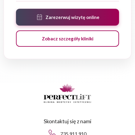
calendar_month
Zarezerwuj wizytę online
Zobacz szczegóły kliniki
Skontaktuj się z nami
735 911 910