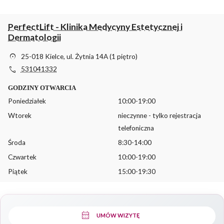
PerfectLift - Klinika Medycyny Estetycznej i
Dermatologii
location_on
25-018 Kielce, ul. Żytnia 14A (1 piętro)
phone
531041332
GODZINY OTWARCIA
Poniedziałek
10:00-19:00
Wtorek
nieczynne - tylko rejestracja
telefoniczna
Środa
8:30-14:00
Czwartek
10:00-19:00
Piątek
15:00-19:30
calendar_month
UMÓW WIZYTĘ