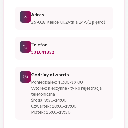
Adres
location_on
25-018 Kielce, ul. Żytnia 14A (1 piętro)
Telefon
phone
531041332
Godziny otwarcia
schedule
Poniedziałek: 10:00-19:00
Wtorek: nieczynne - tylko rejestracja
telefoniczna
Środa: 8:30-14:00
Czwartek: 10:00-19:00
Piątek: 15:00-19:30