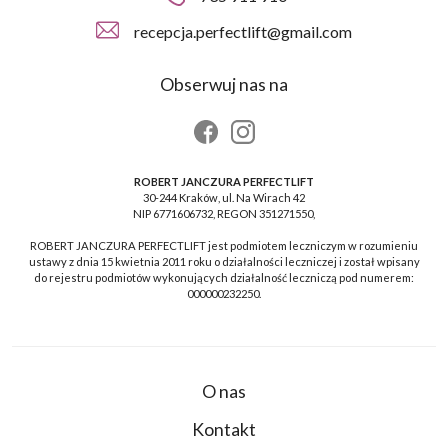
recepcja.perfectlift@gmail.com
Obserwuj nas na
ROBERT JANCZURA PERFECTLIFT
30-244 Kraków, ul. Na Wirach 42
NIP 6771606732, REGON 351271550,
ROBERT JANCZURA PERFECTLIFT jest podmiotem leczniczym w rozumieniu
ustawy z dnia 15 kwietnia 2011 roku o działalności leczniczej i został wpisany
do rejestru podmiotów wykonujących działalność leczniczą pod numerem:
000000232250.
O nas
Kontakt