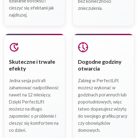
działanie botoksu i
bez konieczności
cieszyć się efektami jak
znieczulenia.
najdłużej.
update
nest_clock_farsight_analog
Skuteczne i trwałe
Dogodne godziny
efekty
otwarcia
Jedna sesja potrafi
Zabieg w PerfectLift
zahamować nadpotliwość
możesz wykonać w
nawet na 12 miesięcy.
godzinach porannych lub
Dzięki PerfectLift
popołudniowych, więc
możesz na długo
łatwo dopasujesz wizytę
zapomnieć o problemie i
do swojego grafiku pracy
cieszyć się komfortem na
czy obowiązków
co dzień.
domowych.