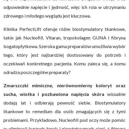
odpowiednie napięcie i jędrność, więc ich rola w utrzymaniu
zdrowego i młodego wyglądu jest kluczowa.
Klinika PerfectLift oferuje różne biostymulatory tkankowe,
takie jak Nucleofill, Vitaran, tropokolagen GUNA i fibryna
bogatopłytkowa. Szeroka gama preparatów umożliwia wybór
tego, który jest najbardziej dostosowany do potrzeb i
oczekiwań konkretnego pacjenta. Komu zaleca się, a komu
odradza poszczególne preparaty?
Zmarszczki mimiczne, nierównomierny koloryt oraz
sucha, wiotka i pozbawiona napięcia skóra
wizualnie
dodają lat i odbierają pewność siebie. Biostymulatory
tkankowe to remedium dla osób zmagających się z tymi
problemami. Przykładowo, Nucleofill pod oczy może pomóc
w eliminacji kurzych łapek i nieestetycznych cieni, a fibryna