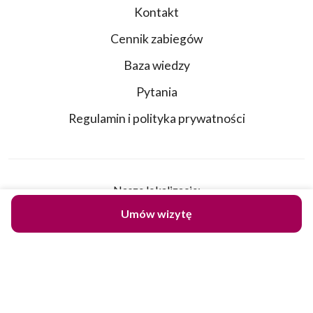
Kontakt
Cennik zabiegów
Baza wiedzy
Pytania
Regulamin i polityka prywatności
Nasze lokalizacje:
Wrocławska 53D
Umów wizytę
30-006 Kraków
Żytnia 14A
25-018 Kielce
Dane do przelewu: