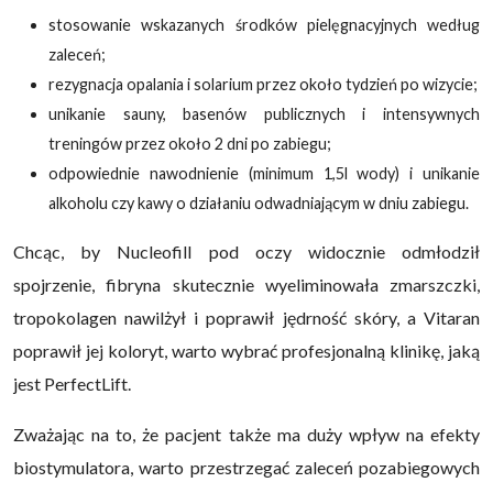
stosowanie wskazanych środków pielęgnacyjnych według
zaleceń;
rezygnacja opalania i solarium przez około tydzień po wizycie;
unikanie sauny, basenów publicznych i intensywnych
treningów przez około 2 dni po zabiegu;
odpowiednie nawodnienie (minimum 1,5l wody) i unikanie
alkoholu czy kawy o działaniu odwadniającym w dniu zabiegu.
Chcąc, by Nucleofill pod oczy widocznie odmłodził
spojrzenie, fibryna skutecznie wyeliminowała zmarszczki,
tropokolagen nawilżył i poprawił jędrność skóry, a Vitaran
poprawił jej koloryt, warto wybrać profesjonalną klinikę, jaką
jest PerfectLift.
Zważając na to, że pacjent także ma duży wpływ na efekty
biostymulatora, warto przestrzegać zaleceń pozabiegowych