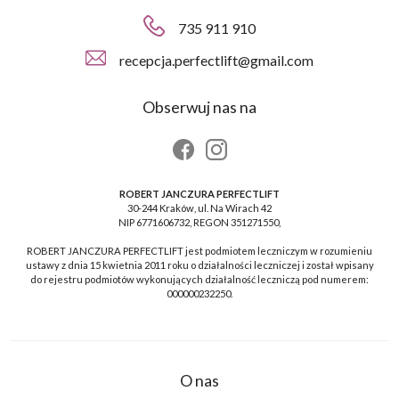
735 911 910
recepcja.perfectlift@gmail.com
Obserwuj nas na
ROBERT JANCZURA PERFECTLIFT
30-244 Kraków, ul. Na Wirach 42
NIP 6771606732, REGON 351271550,
ROBERT JANCZURA PERFECTLIFT jest podmiotem leczniczym w rozumieniu
ustawy z dnia 15 kwietnia 2011 roku o działalności leczniczej i został wpisany
do rejestru podmiotów wykonujących działalność leczniczą pod numerem:
000000232250.
O nas