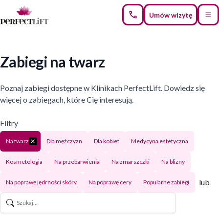
Umów wizytę
Zabiegi na twarz
Poznaj zabiegi dostępne w Klinikach PerfectLift. Dowiedz się
więcej o zabiegach, które Cię interesują.
Filtry
Na twarz
Dla mężczyzn
Dla kobiet
Medycyna estetyczna
Kosmetologia
Na przebarwienia
Na zmarszczki
Na blizny
lub
Na poprawę jędrności skóry
Na poprawę cery
Popularne zabiegi