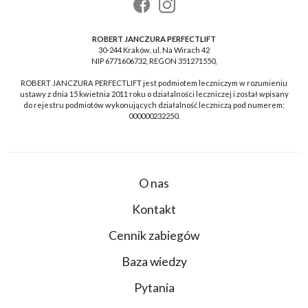
ROBERT JANCZURA PERFECTLIFT
30-244 Kraków, ul. Na Wirach 42
NIP 6771606732, REGON 351271550,
ROBERT JANCZURA PERFECTLIFT jest podmiotem leczniczym w rozumieniu
ustawy z dnia 15 kwietnia 2011 roku o działalności leczniczej i został wpisany
do rejestru podmiotów wykonujących działalność leczniczą pod numerem:
000000232250.
O nas
Kontakt
Cennik zabiegów
Baza wiedzy
Pytania