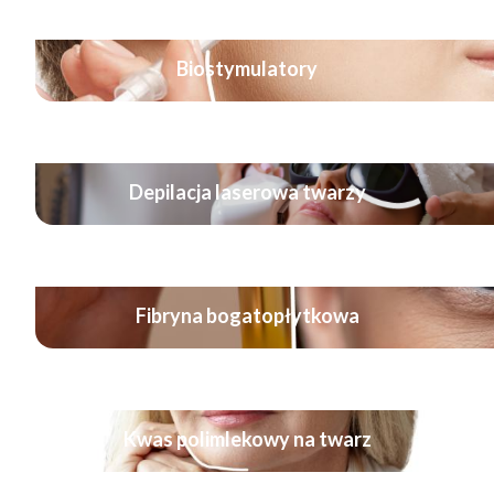
Biostymulatory
Depilacja laserowa twarzy
Fibryna bogatopłytkowa
Kwas polimlekowy na twarz