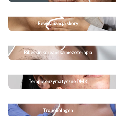
Rewitalizacja skóry
Ribeskin koreańska mezoterapia
Terapie enzymatyczne DMK
Tropokolagen