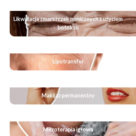
Likwidacja zmarszczek mimicznych z użyciem
botoksu
Lipotransfer
Makijaż permanentny
Mezoterapia igłowa