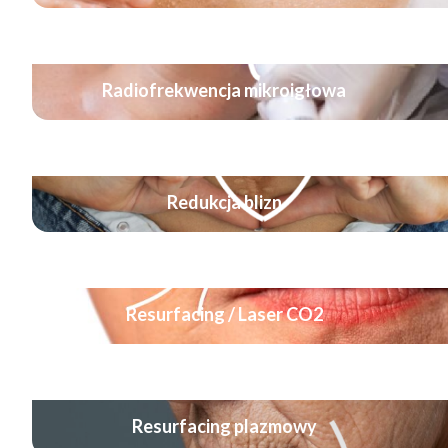
Radiofrekwencja mikroigłowa
Redukcja blizn
Resurfacing / Laser CO2
Resurfacing plazmowy