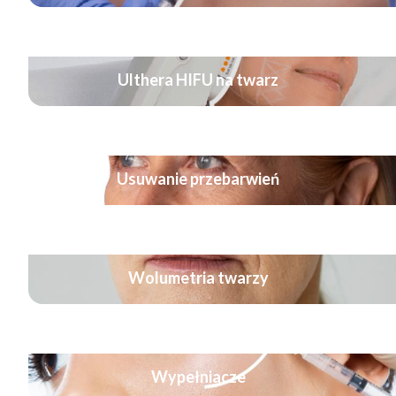
Ulthera HIFU na twarz
Usuwanie przebarwień
Wolumetria twarzy
Wypełniacze