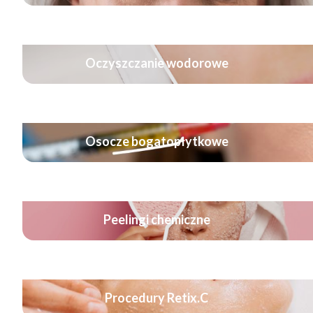
Oczyszczanie wodorowe
Osocze bogatopłytkowe
Peelingi chemiczne
Procedury Retix.C