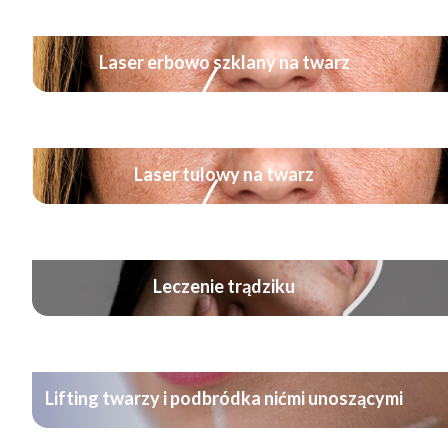
Laser erbowo szklany na twarz
Laser tulowy na twarz
Leczenie trądziku
Lifting twarzy i podbródka nićmi unoszącymi