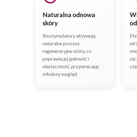
Naturalna odnowa
Wi
skóry
od
Biostymulatory aktywują
Efe
naturalne procesy
utr
regeneracyjne skóry, co
mie
poprawia jej jędrność i
się
elastyczność, przywracając
czę
młodszy wygląd.