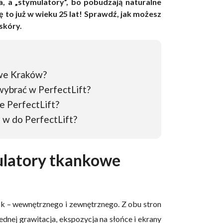
, a „stymulatory”, bo pobudzają naturalne
 to już w wieku 25 lat! Sprawdź, jak możesz
skóry.
owe Kraków?
wybrać w PerfectLift?
ce PerfectLift?
 w do PerfectLift?
mulatory tkankowe
sk – wewnętrznego i zewnętrznego. Z obu stron
Z jednej grawitacja, ekspozycja na słońce i ekrany