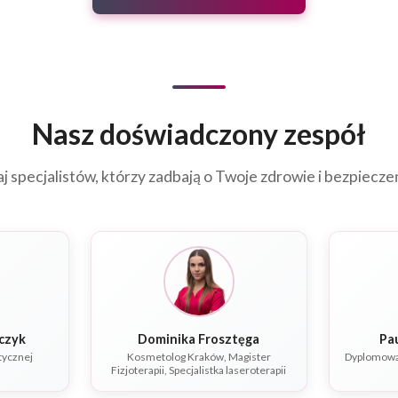
Nasz doświadczony zespół
j specjalistów, którzy zadbają o Twoje zdrowie i bezpiecz
owalczyk
Dominika Frosztęga
Pa
tycznej
Kosmetolog Kraków, Magister
Dyplomowan
Fizjoterapii, Specjalistka laseroterapii