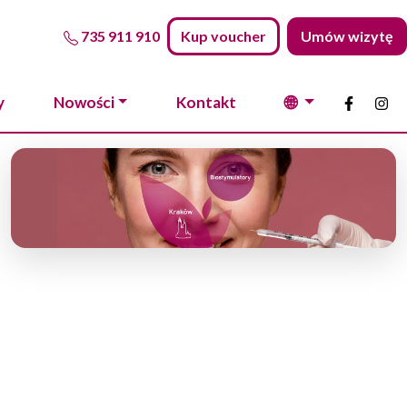
735 911 910
Kup voucher
Umów wizytę
🌐
y
Nowości
Kontakt