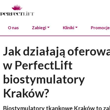
O nas
Zabiegi
Kliniki
Promocje
Jak działają oferow
w PerfectLift
biostymulatory
Kraków?
Biostymulatory tkankowe Kraków to za