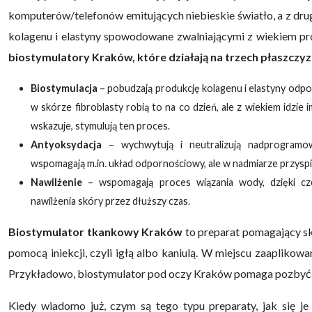
komputerów/telefonów emitujących niebieskie światło, a z dru
kolagenu i elastyny spowodowane zwalniającymi z wiekiem p
biostymulatory Kraków, które działają na trzech płaszczyz
Biostymulacja
– pobudzają produkcję kolagenu i elastyny odpow
w skórze fibroblasty robią to na co dzień, ale z wiekiem idzie 
wskazuje, stymulują ten proces.
Antyoksydacja
– wychwytują i neutralizują nadprogramo
wspomagają m.in. układ odpornościowy, ale w nadmiarze przyspie
Nawilżenie
– wspomagają proces wiązania wody, dzięki 
nawilżenia skóry przez dłuższy czas.
Biostymulator tkankowy Kraków
to preparat pomagający s
pomocą iniekcji, czyli igłą albo kaniulą. W miejscu zaaplikowa
Przykładowo, biostymulator pod oczy Kraków pomaga pozbyć s
Kiedy wiadomo już, czym są tego typu preparaty, jak się je 