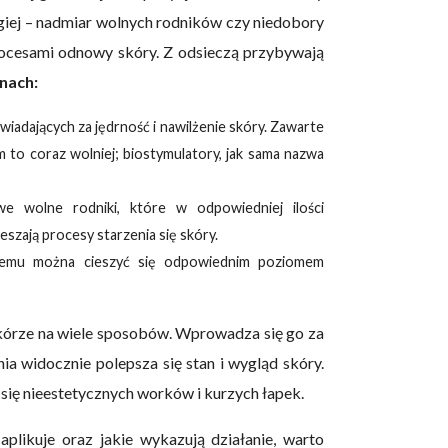
giej – nadmiar wolnych rodników czy niedobory
rocesami odnowy skóry. Z odsieczą przybywają
nach:
iadających za jędrność i nawilżenie skóry. Zawarte
im to coraz wolniej; biostymulatory, jak sama nazwa
we wolne rodniki, które w odpowiedniej ilości
szają procesy starzenia się skóry.
czemu można cieszyć się odpowiednim poziomem
kórze na wiele sposobów. Wprowadza się go za
nia widocznie polepsza się stan i wygląd skóry.
ię nieestetycznych worków i kurzych łapek.
aplikuje oraz jakie wykazują działanie, warto