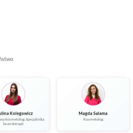
eństwo
ulina Kolegowicz
Magda Salama
y kosmetolog, Specjalistka
Kosmetolog
laseroterapii