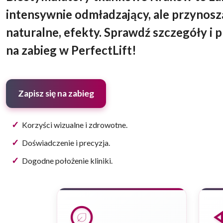
intensywnie odmładzający, ale przynos
naturalne, efekty. Sprawdź szczegóły i p
na zabieg w PerfectLift!
Zapisz się na zabieg
Korzyści wizualne i zdrowotne.
Doświadczenie i precyzja.
Dogodne położenie kliniki.
nest_farsight_eco
fast_