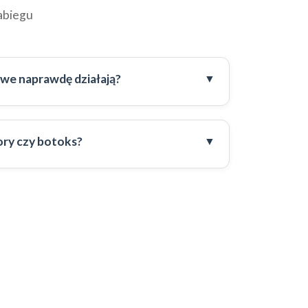
abiegu
we naprawdę działają?
ory czy botoks?