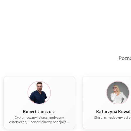
Pozna
Robert Janczura
Katarzyna K
Dyplomowany lekarz medycyny
Chirurg medycyny este
estetycznej, Trener lekarzy, Specjalista
chorób wewnętrznych