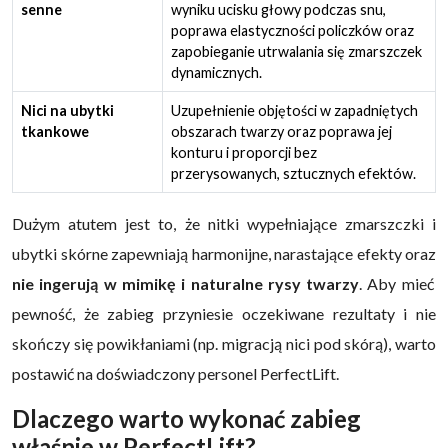
senne
wyniku ucisku głowy podczas snu,
poprawa elastyczności policzków oraz
zapobieganie utrwalania się zmarszczek
dynamicznych.
Nici na ubytki
Uzupełnienie objętości w zapadniętych
tkankowe
obszarach twarzy oraz poprawa jej
konturu i proporcji bez
przerysowanych, sztucznych efektów.
Dużym atutem jest to, że nitki wypełniające zmarszczki i
ubytki skórne zapewniają harmonijne, narastające efekty oraz
nie ingerują w mimikę i naturalne rysy twarzy
. Aby mieć
pewność, że zabieg przyniesie oczekiwane rezultaty i nie
skończy się powikłaniami (np. migracją nici pod skórą), warto
postawić na doświadczony personel PerfectLift.
Dlaczego warto wykonać zabieg
właśnie w PerfectLift?