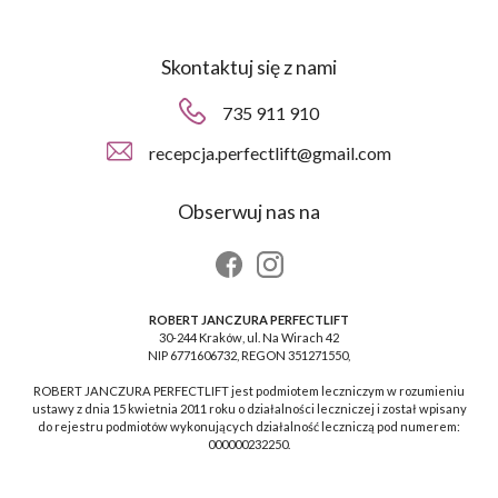
Skontaktuj się z nami
735 911 910
recepcja.perfectlift@gmail.com
Obserwuj nas na
ROBERT JANCZURA PERFECTLIFT
30-244 Kraków, ul. Na Wirach 42
NIP 6771606732, REGON 351271550,
ROBERT JANCZURA PERFECTLIFT jest podmiotem leczniczym w rozumieniu
ustawy z dnia 15 kwietnia 2011 roku o działalności leczniczej i został wpisany
do rejestru podmiotów wykonujących działalność leczniczą pod numerem:
000000232250.