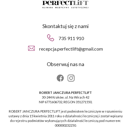
Skontaktuj się z nami
735 911 910
recepcja.perfectlift@gmail.com
Obserwuj nas na
ROBERT JANCZURA PERFECTLIFT
30-244 Kraków, ul. Na Wirach 42
NIP 6771606732, REGON 351271550,
ROBERT JANCZURA PERFECTLIFT jest podmiotem leczniczym w rozumieniu
ustawy z dnia 15 kwietnia 2011 roku o działalności leczniczej i został wpisany
do rejestru podmiotów wykonujących działalność leczniczą pod numerem:
000000232250.