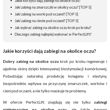
Jakie korzyści dają zabiegi na okolice oczu?
Jaki zabieg na zmarszczki w okolicy oczu? [TOP 5]
Jaki zabieg na worki pod oczami? [TOP 5]
Jaki zabieg na cienie pod oczami? [TOP 5]
Jak wybrać zabieg na okolice oczu krok po kroku?
Dlaczego zabieg najlepiej wykonać w PerfectLift?
Jakie korzyści dają zabiegi na okolice oczu?
Dobry zabieg na okolice oczu
krok po kroku regeneruje i
ujędrnia skórę dzięki intensywnej biostymulacji komórkowej.
Pobudzając naturalną produkcję kolagenu i elastyny,
bezpośrednio wpływa na przyczynę zmarszczek, worków i
cieni pod oczami, a nie tylko maskuje te problemy.
W ofercie PerfectLift znajdują się nie tylko
zabiegi
pielęgnacyjne na okolice oczu
, ale także typowo