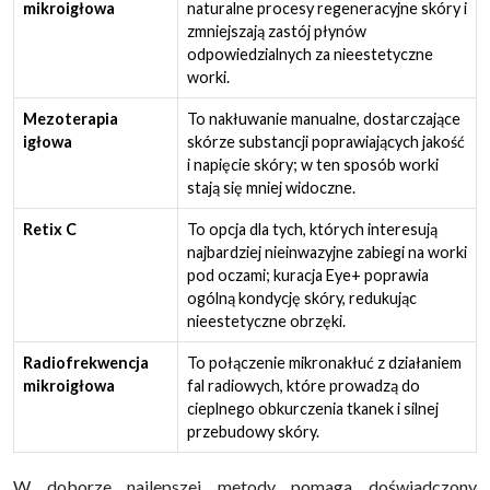
mikroigłowa
naturalne procesy regeneracyjne skóry i
zmniejszają zastój płynów
odpowiedzialnych za nieestetyczne
worki.
Mezoterapia
To nakłuwanie manualne, dostarczające
igłowa
skórze substancji poprawiających jakość
i napięcie skóry; w ten sposób worki
stają się mniej widoczne.
Retix C
To opcja dla tych, których interesują
najbardziej nieinwazyjne zabiegi na worki
pod oczami; kuracja Eye+ poprawia
ogólną kondycję skóry, redukując
nieestetyczne obrzęki.
Radiofrekwencja
To połączenie mikronakłuć z działaniem
mikroigłowa
fal radiowych, które prowadzą do
cieplnego obkurczenia tkanek i silnej
przebudowy skóry.
W doborze najlepszej metody pomaga doświadczony