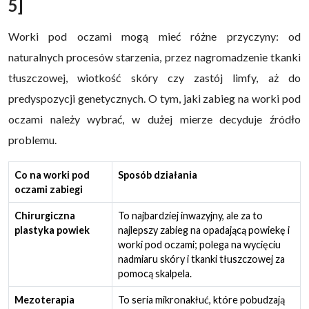
5]
Worki pod oczami mogą mieć różne przyczyny: od
naturalnych procesów starzenia, przez nagromadzenie tkanki
tłuszczowej, wiotkość skóry czy zastój limfy, aż do
predyspozycji genetycznych. O tym, jaki zabieg na worki pod
oczami należy wybrać, w dużej mierze decyduje źródło
problemu.
Co na worki pod
Sposób działania
oczami zabiegi
Chirurgiczna
To najbardziej inwazyjny, ale za to
plastyka powiek
najlepszy zabieg na opadającą powiekę i
worki pod oczami; polega na wycięciu
nadmiaru skóry i tkanki tłuszczowej za
pomocą skalpela.
Mezoterapia
To seria mikronakłuć, które pobudzają