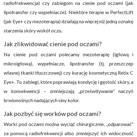
radiofrekwencja) czy zabiegom na cienie pod oczami (jak
lipotransfer czy wypełniacze). Niektóre terapie w PerfectLift
(jak Eye+ czy mezoterapia) działają na więcej niż jedną oznakę
starzenia skóry wokół oczu.
Jak zlikwidować cienie pod oczami?
Na cienie pod oczami polecamy mezoterapię (igłową i
mikroigłową), wypełniacze, lipotransfer (tj. przeszczep
własnej tkanki tłuszczowej) czy kurację kosmetyczną Retix C
Eye+. To zabiegi, które poprawiają kondycję i gęstość skóry, a
w konsekwencji – zmniejszają „prześwitywanie” naczyń
krwionośnych nadających siny kolor.
Jak pozbyć się worków pod oczami?
Worki pod oczami można wyciąć chirurgicznie, „odparować”
za pomocą radiofrekwencji albo zmniejszyć ich widoczność