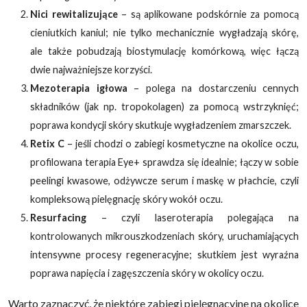
Nici rewitalizujące
– są aplikowane podskórnie za pomocą
cieniutkich kaniul; nie tylko mechanicznie wygładzają skórę,
ale także pobudzają biostymulację komórkową, więc łączą
dwie najważniejsze korzyści.
Mezoterapia igłowa
– polega na dostarczeniu cennych
składników (jak np. tropokolagen) za pomocą wstrzyknięć;
poprawa kondycji skóry skutkuje wygładzeniem zmarszczek.
Retix C
– jeśli chodzi o zabiegi kosmetyczne na okolice oczu,
profilowana terapia Eye+ sprawdza się idealnie; łączy w sobie
peelingi kwasowe, odżywcze serum i maskę w płachcie, czyli
kompleksową pielęgnację skóry wokół oczu.
Resurfacing
– czyli laseroterapia polegająca na
kontrolowanych mikrouszkodzeniach skóry, uruchamiających
intensywne procesy regeneracyjne; skutkiem jest wyraźna
poprawa napięcia i zagęszczenia skóry w okolicy oczu.
Warto zaznaczyć, że niektóre zabiegi pielęgnacyjne na okolice