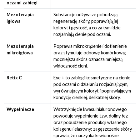
oczami zabiegi
Mezoterapia
Substancje odżywcze pobudzają
igłowa
regenerację skóry, poprawiają jej
koloryt i gęstość, a co za tym idzie,
rozjaśniają cienie pod oczami.
Mezoterapia
Poprawia mikrokrążenie i dotlenienie
mikroigłowa
oraz stymuluje odnowę komórkową;
mocniejsza skóra oznacza mniejszą
widoczność cieni.
Retix C
Eye + to zabiegi kosmetyczne na cienie
pod oczami o działaniu rozjaśniającym,
wyrównującym koloryt i poprawiającym
kondycję cienkiej, delikatnej skóry.
Wypełniacze
Wstrzyknięcie kwasu hialuronowego
powoduje wypełnienie tzw. doliny łez
oraz pobudzenie produkcji własnego
kolagenu i elastyny; zagęszczenie skóry
sprawia, że naczynka krwionośne