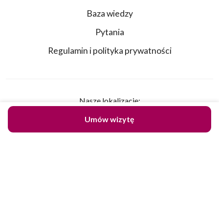
Baza wiedzy
Pytania
Regulamin i polityka prywatności
Nasze lokalizacje:
Wrocławska 53D
Umów wizytę
30-006 Kraków
Żytnia 14A
25-018 Kielce
Dane do przelewu:
PLN Robert Janczura PerfectLift
mBank SWIFT: BREXPLPWMBK