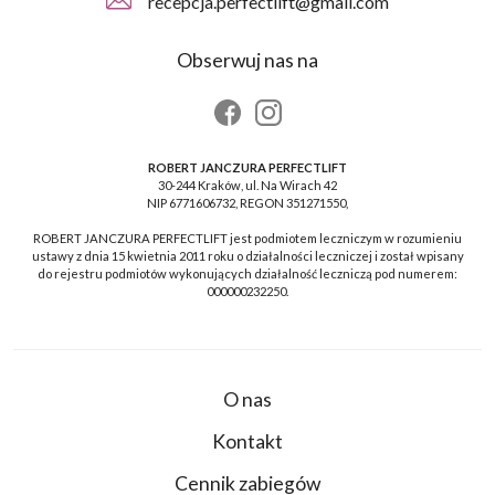
recepcja.perfectlift@gmail.com
Obserwuj nas na
ROBERT JANCZURA PERFECTLIFT
30-244 Kraków, ul. Na Wirach 42
NIP 6771606732, REGON 351271550,
ROBERT JANCZURA PERFECTLIFT jest podmiotem leczniczym w rozumieniu
ustawy z dnia 15 kwietnia 2011 roku o działalności leczniczej i został wpisany
do rejestru podmiotów wykonujących działalność leczniczą pod numerem:
000000232250.
O nas
Kontakt
Cennik zabiegów