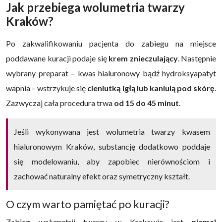
Jak przebiega wolumetria twarzy
Kraków?
Po zakwalifikowaniu pacjenta do zabiegu na miejsce
poddawane kuracji podaje się
krem znieczulający
. Następnie
wybrany preparat – kwas hialuronowy bądź hydroksyapatyt
wapnia – wstrzykuje się
cieniutką igłą lub kaniulą pod skórę
.
Zazwyczaj cała procedura trwa
od 15 do 45 minut
.
Jeśli wykonywana jest wolumetria twarzy kwasem
hialuronowym Kraków, substancję dodatkowo poddaje
się modelowaniu, aby zapobiec nierównościom i
zachować naturalny efekt oraz symetryczny kształt.
O czym warto pamiętać po kuracji?
Zabieg wolumetrii twarzy w Krakowie jest
niemal