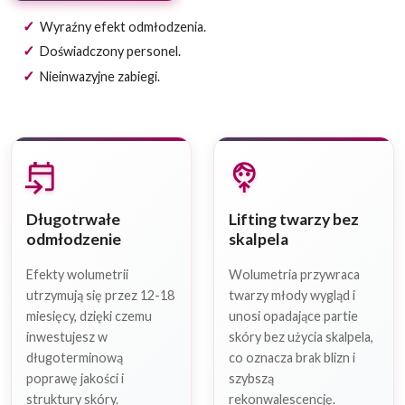
Wyraźny efekt odmłodzenia.
Doświadczony personel.
Nieinwazyjne zabiegi.
event_upcoming
face_up
Długotrwałe
Lifting twarzy bez
odmłodzenie
skalpela
Efekty wolumetrii
Wolumetria przywraca
utrzymują się przez 12-18
twarzy młody wygląd i
miesięcy, dzięki czemu
unosi opadające partie
inwestujesz w
skóry bez użycia skalpela,
długoterminową
co oznacza brak blizn i
poprawę jakości i
szybszą
struktury skóry.
rekonwalescencję.