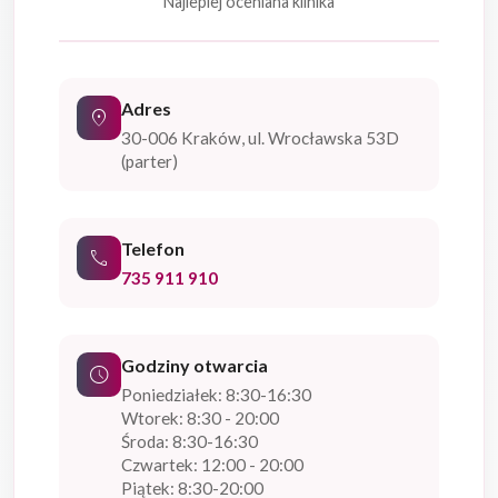
Najlepiej oceniana klinika
Adres
location_on
30-006 Kraków, ul. Wrocławska 53D
(parter)
Telefon
phone
735 911 910
Godziny otwarcia
schedule
Poniedziałek: 8:30-16:30
Wtorek: 8:30 - 20:00
Środa: 8:30-16:30
Czwartek: 12:00 - 20:00
Piątek: 8:30-20:00