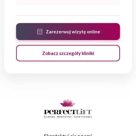
calendar_month
Zarezerwuj wizytę online
Zobacz szczegóły kliniki