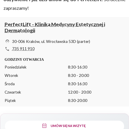
zapraszamy!
PerfectLift - Klinika Medycyny Estetycznej i
Dermatologii
location_on
30-006 Kraków, ul. Wrocławska 53D (parter)
phone
735 911 910
GODZINY OTWARCIA
Poniedziałek
8:30-16:30
Wtorek
8:30 - 20:00
Środa
8:30-16:30
Czwartek
12:00 - 20:00
Piątek
8:30-20:00
calendar_month
UMÓW SIĘ NA WIZYTĘ