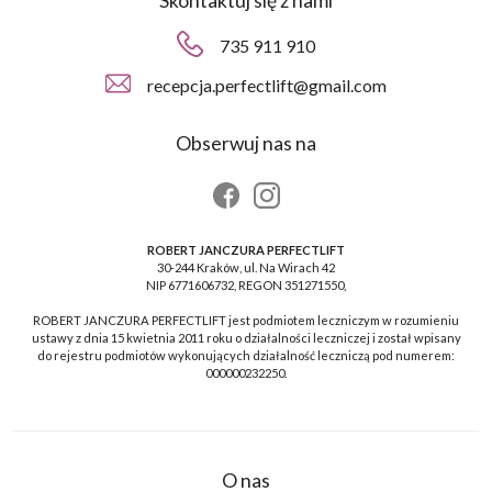
Skontaktuj się z nami
735 911 910
recepcja.perfectlift@gmail.com
Obserwuj nas na
ROBERT JANCZURA PERFECTLIFT
30-244 Kraków, ul. Na Wirach 42
NIP 6771606732, REGON 351271550,
ROBERT JANCZURA PERFECTLIFT jest podmiotem leczniczym w rozumieniu
ustawy z dnia 15 kwietnia 2011 roku o działalności leczniczej i został wpisany
do rejestru podmiotów wykonujących działalność leczniczą pod numerem:
000000232250.
O nas