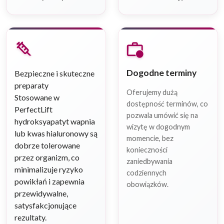
syringe
work_history
Dogodne terminy
Bezpieczne i skuteczne
preparaty
Oferujemy dużą
Stosowane w
dostępność terminów, co
PerfectLift
pozwala umówić się na
hydroksyapatyt wapnia
wizytę w dogodnym
lub kwas hialuronowy są
momencie, bez
dobrze tolerowane
konieczności
przez organizm, co
zaniedbywania
minimalizuje ryzyko
codziennych
powikłań i zapewnia
obowiązków.
przewidywalne,
satysfakcjonujące
rezultaty.