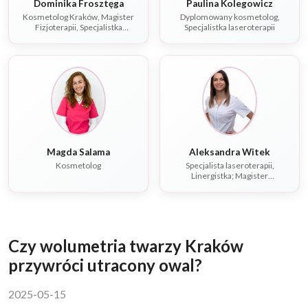
Dominika Frosztęga
Paulina Kolegowicz
Kosmetolog Kraków, Magister
Dyplomowany kosmetolog,
Fizjoterapii, Specjalistka
Specjalistka laseroterapii
laseroterapii
Magda Salama
Aleksandra Witek
Kosmetolog
Specjalista laseroterapii,
Linergistka; Magister
rehabilitacji, Fizjoterapeuta,
Dietetyk
Czy wolumetria twarzy Kraków
przywróci utracony owal?
2025-05-15