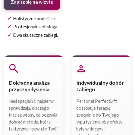
Zapisz się na wizytę
Holistyczne podejście.
Profesjonalna obsługa.
Dwa skuteczne zabiegi.
search
person
Dokładna analiza
Indywidualny dobór
przyczyn łysienia
zabiegu
Nasi specjaliści najpierw
Personel PerfectLift
sprawdzają, dlaczego
dostosuje terapię
tracisz włosy, co pozwala
specjalnie do Twojego
dobrać metodę, która
typu łysienia, aby efekty
faktycznie rozwiąże Twój
były widoczne i