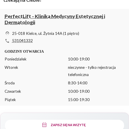
PerfectLift - Klinika Medycyny Estetycznej i
Dermatologii
location_on
25-018 Kielce, ul. Żytnia 14A (1 piętro)
phone
531041332
GODZINY OTWARCIA
Poniedziałek
10:00-19:00
Wtorek
nieczynne - tylko rejestracja
telefoniczna
Środa
8:30-14:00
Czwartek
10:00-19:00
Piątek
15:00-19:30
calendar_month
ZAPISZ SIĘ NA WIZYTĘ