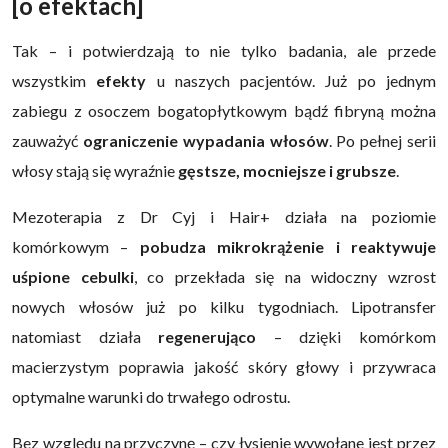
[o efektach]
Tak – i potwierdzają to nie tylko badania, ale przede
wszystkim
efekty
u naszych pacjentów. Już po jednym
zabiegu z osoczem bogatopłytkowym bądź fibryną można
zauważyć
ograniczenie wypadania włosów
. Po pełnej serii
włosy stają się wyraźnie
gęstsze, mocniejsze i grubsze
.
Mezoterapia z Dr Cyj i Hair+ działa na poziomie
komórkowym –
pobudza mikrokrążenie i reaktywuje
uśpione cebulki
, co przekłada się na widoczny wzrost
nowych włosów już po kilku tygodniach. Lipotransfer
natomiast działa
regenerująco
– dzięki komórkom
macierzystym poprawia jakość skóry głowy i przywraca
optymalne warunki do trwałego odrostu.
Bez względu na przyczynę – czy łysienie wywołane jest przez