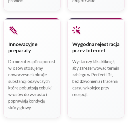
problem.
długotrwałe.
syringe
web_traffic
Innowacyjne
Wygodna rejestracja
preparaty
przez Internet
Do mezoterapii na porost
Wystarczy kilka kliknięć,
włosów stosujemy
aby zarezerwować termin
nowoczesne koktajle
zabiegu w PerfectLift,
substancji odżywczych,
bez dzwonienia i tracenia
które pobudzają cebulki
czasu w kolejce przy
włosów do wzrostu i
recepcji.
poprawiają kondycję
skóry głowy.