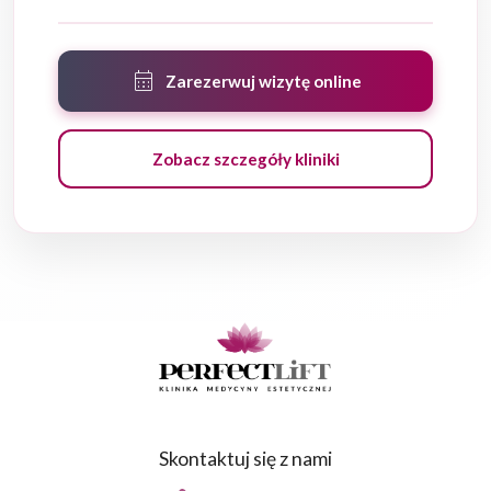
calendar_month
Zarezerwuj wizytę online
Zobacz szczegóły kliniki
Skontaktuj się z nami