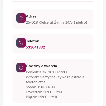
Adres
location_on
25-018 Kielce, ul. Żytnia 14A (1 piętro)
Telefon
phone
531041332
Godziny otwarcia
schedule
Poniedziałek: 10:00-19:00
Wtorek: nieczynne - tylko rejestracja
telefoniczna
Środa: 8:30-14:00
Czwartek: 10:00-19:00
Piątek: 15:00-19:30