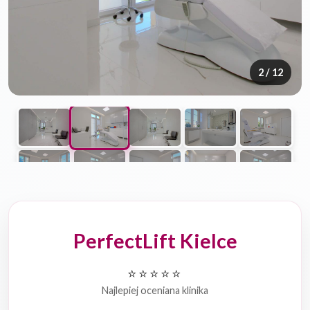
2
/ 12
PerfectLift Kielce
⭐⭐⭐⭐⭐
Najlepiej oceniana klinika