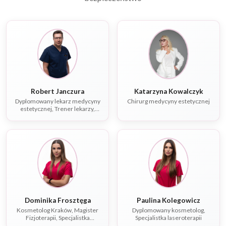
Robert Janczura
Katarzyna Kowalczyk
Dyplomowany lekarz medycyny
Chirurg medycyny estetycznej
estetycznej, Trener lekarzy,
Specjalista chorób
wewnętrznych
Dominika Frosztęga
Paulina Kolegowicz
Kosmetolog Kraków, Magister
Dyplomowany kosmetolog,
Fizjoterapii, Specjalistka
Specjalistka laseroterapii
laseroterapii