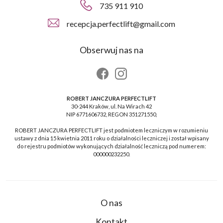
735 911 910
recepcja.perfectlift@gmail.com
Obserwuj nas na
ROBERT JANCZURA PERFECTLIFT
30-244 Kraków, ul. Na Wirach 42
NIP 6771606732, REGON 351271550,
ROBERT JANCZURA PERFECTLIFT jest podmiotem leczniczym w rozumieniu
ustawy z dnia 15 kwietnia 2011 roku o działalności leczniczej i został wpisany
do rejestru podmiotów wykonujących działalność leczniczą pod numerem:
000000232250.
O nas
Kontakt