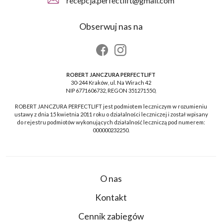
recepcja.perfectlift@gmail.com
Obserwuj nas na
ROBERT JANCZURA PERFECTLIFT
30-244 Kraków, ul. Na Wirach 42
NIP 6771606732, REGON 351271550,
ROBERT JANCZURA PERFECTLIFT jest podmiotem leczniczym w rozumieniu
ustawy z dnia 15 kwietnia 2011 roku o działalności leczniczej i został wpisany
do rejestru podmiotów wykonujących działalność leczniczą pod numerem:
000000232250.
O nas
Kontakt
Cennik zabiegów