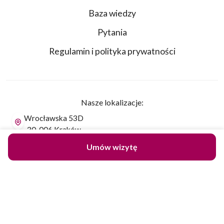
Baza wiedzy
Pytania
Regulamin i polityka prywatności
Nasze lokalizacje:
Wrocławska 53D
30-006 Kraków
Umów wizytę
Żytnia 14A
25-018 Kielce
Dane do przelewu:
PLN Robert Janczura PerfectLift
mBank SWIFT: BREXPLPWMBK