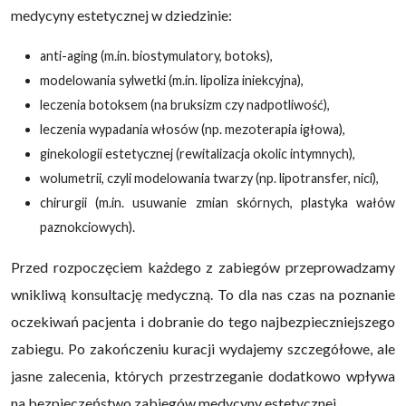
medycyny estetycznej w dziedzinie:
anti-aging (m.in. biostymulatory, botoks),
modelowania sylwetki (m.in. lipoliza iniekcyjna),
leczenia botoksem (na bruksizm czy nadpotliwość),
leczenia wypadania włosów (np. mezoterapia igłowa),
ginekologii estetycznej (rewitalizacja okolic intymnych),
wolumetrii, czyli modelowania twarzy (np. lipotransfer, nici),
chirurgii (m.in. usuwanie zmian skórnych, plastyka wałów
paznokciowych).
Przed rozpoczęciem każdego z zabiegów przeprowadzamy
wnikliwą konsultację medyczną. To dla nas czas na poznanie
oczekiwań pacjenta i dobranie do tego najbezpieczniejszego
zabiegu. Po zakończeniu kuracji wydajemy szczegółowe, ale
jasne zalecenia, których przestrzeganie dodatkowo wpływa
na bezpieczeństwo zabiegów medycyny estetycznej.