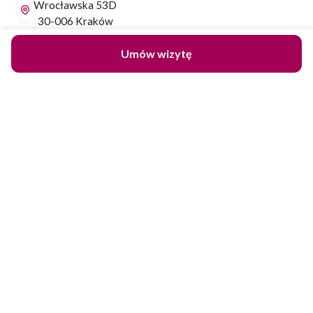
Wrocławska 53D
30-006 Kraków
Żytnia 14A
Umów wizytę
25-018 Kielce
Dane do przelewu:
PLN Robert Janczura PerfectLift
mBank SWIFT: BREXPLPWMBK
PL65 1140 2017 0000 4002 0505 8807