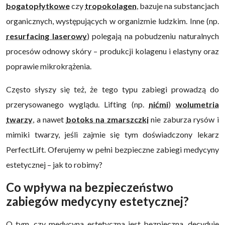
bogatopłytkowe
czy
tropokolagen
, bazuje na substancjach
organicznych, występujących w organizmie ludzkim. Inne (np.
resurfacing laserowy
) polegają na pobudzeniu naturalnych
procesów odnowy skóry – produkcji kolagenu i elastyny oraz
poprawie mikrokrążenia.
Często słyszy się też, że tego typu zabiegi prowadzą do
przerysowanego wyglądu. Lifting (np.
nićmi
)
wolumetria
twarzy
, a nawet
botoks na zmarszczki
nie zaburza rysów i
mimiki twarzy, jeśli zajmie się tym doświadczony lekarz
PerfectLift. Oferujemy w pełni bezpieczne zabiegi medycyny
estetycznej – jak to robimy?
Co wpływa na bezpieczeństwo
zabiegów medycyny estetycznej?
O tym, czy medycyna estetyczna jest bezpieczna, decyduje